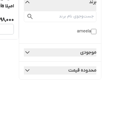
برند
امیلا ameela آمیلا
998,000
ameela
موجودی
محدوده قیمت