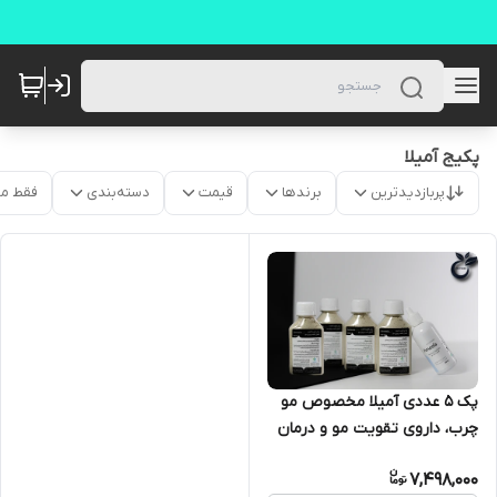
پکیج آمیلا
پربازدیدترین
برندها
قیمت
دسته‌بندی
فقط م
پک 5 عددی آمیلا مخصوص مو
چرب، داروی تقویت مو و درمان
ریزش مو آمیلا ameela
7,498,000