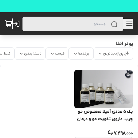
پودر املا
پربازدیدترین
برندها
قیمت
دسته‌بندی
فقط م
پک 5 عددی آمیلا مخصوص مو
چرب، داروی تقویت مو و درمان
ریزش مو آمیلا ameela
7,498,000