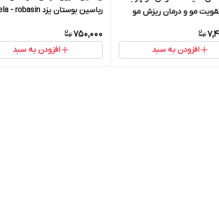
رباسین بوستان یزد ameela - robasin
قویت مو و درمان ریزش مو
750,000
7,4
افزودن به سبد
افزودن به سبد