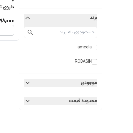
داروی ت
آمیلا ameela
برند
98,000
ameela
ROBASIN
موجودی
محدوده قیمت