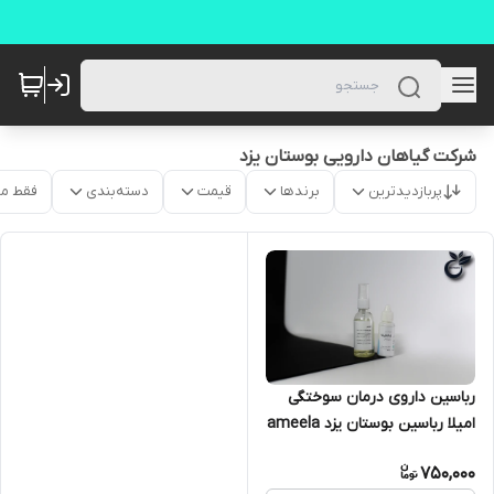
شرکت گیاهان دارویی بوستان یزد
پربازدیدترین
برندها
قیمت
دسته‌بندی
فقط م
رباسین داروی درمان سوختگی
امیلا رباسین بوستان یزد ameela
- robasin
750,000