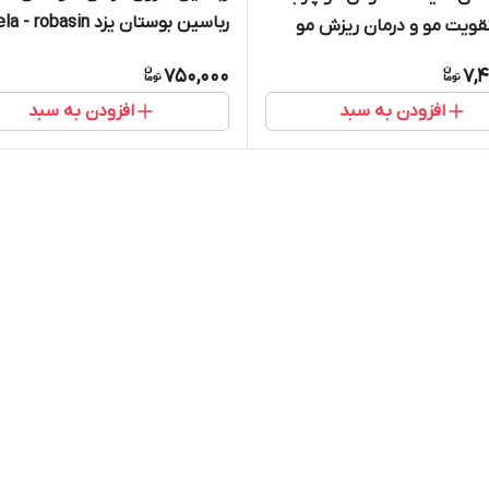
رباسین بوستان یزد ameela - robasin
قویت مو و درمان ریزش مو
750,000
7,4
افزودن به سبد
افزودن به سبد