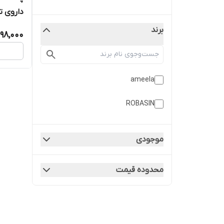
داروی ت
آمیلا ameela
برند
98,000
ameela
ROBASIN
موجودی
محدوده قیمت