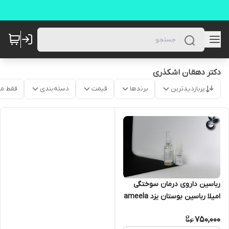
دکتر دهقان اشکذری
پربازدیدترین
برندها
قیمت
دسته‌بندی
فقط م
رباسین داروی درمان سوختگی
امیلا رباسین بوستان یزد ameela
- robasin
750,000