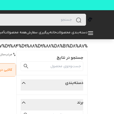
دسته‌بندی محصولات
خانه
پیگیری سفارش
همه محصولات
آمیل
%D8%A7%D9%84%D9%88%D9%88%D8%B1%D8%A7
مرتب‌سازی
جستجو در نتایج
کالایی 
دسته‌بندی
برند