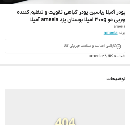
پودر آمیلا رباسین پودر گیاهی تقویت و تنظیم کننده
چربی مو 300g امیلا بوستان یزد ameela آمیلا
ameela
برند:
ameela
گارانتی اصالت و سلامت فیزیکی کالا
شناسه کالا
ameela28
توضیحات